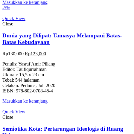
Masukkan ke keranjang
-5%
Quick View
Close
Dunia yang Dilipat: Tamasya Melampaui Batas-
Batas Kebudayaan
Rp
130,000
Rp
123,000
Penulis: Yasraf Amir Piliang
Editor: Taufiqurrahman
Ukuran: 15,5 x 23 cm
Tebal: 544 halaman
Cetakan: Pertama, Juli 2020
ISBN: 978-602-0708-45-4
Masukkan ke keranjang
Quick View
Close
Semiotika Kota: Pertarungan Ideologis di Ruang