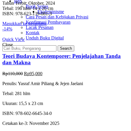
Info
Tahun Terbit: Oktober, 2024
Book Series
Tebal: 196 hlm/ 14 x 20 cm
Ekofeminisme
ISBN: 978-623-139-081-3
Cara Pesan dan Kebijakan Privasi
Konfirmasi Pembayaran
Masukkan ke keranjang
Lacak Pesanan
-14%
Kontak
Unduh Buku Digital
Quick View
Close
Search
Teori Budaya Kontemporer: Penjelajahan Tanda
dan Makna
Rp
110,000
Rp
95,000
Penulis: Yasraf Amir Piliang & Jejen Jaelani
Tebal: 281 hlm
Ukuran: 15,5 x 23 cm
ISBN: 978-602-6645-34-0
Cetakan ke-3: November 2025