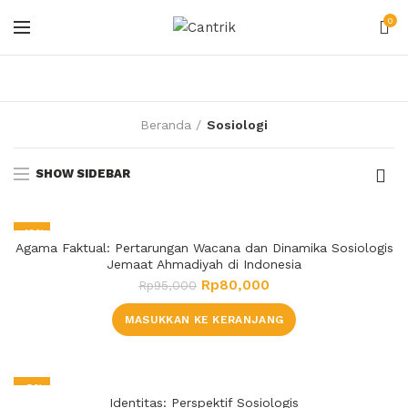
0
Beranda
Sosiologi
SHOW SIDEBAR
-16%
Agama Faktual: Pertarungan Wacana dan Dinamika Sosiologis
Jemaat Ahmadiyah di Indonesia
Rp
80,000
Rp
95,000
MASUKKAN KE KERANJANG
-8%
Identitas: Perspektif Sosiologis