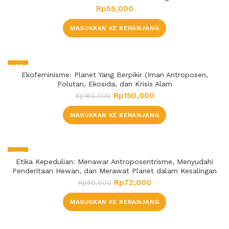
Rp
55,000
MASUKKAN KE KERANJANG
-6%
Ekofeminisme: Planet Yang Berpikir (Iman Antroposen,
HOT
Polutan, Ekosida, dan Krisis Alam
Rp
150,000
Rp
160,000
MASUKKAN KE KERANJANG
-10%
Etika Kepedulian: Menawar Antroposentrisme, Menyudahi
Penderitaan Hewan, dan Merawat Planet dalam Kesalingan
Rp
72,000
Rp
80,000
MASUKKAN KE KERANJANG