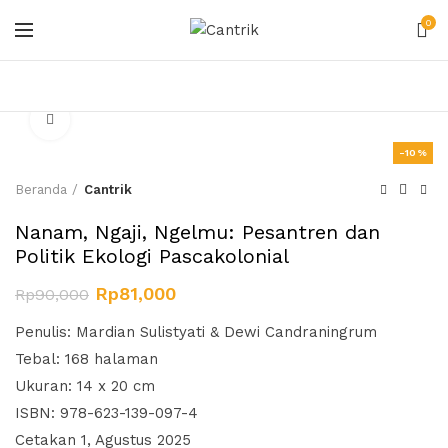
0
Click to enlarge
-10%
Beranda
Cantrik
Nanam, Ngaji, Ngelmu: Pesantren dan
Politik Ekologi Pascakolonial
Rp
81,000
Rp
90,000
Penulis: Mardian Sulistyati & Dewi Candraningrum
Tebal: 168 halaman
Ukuran: 14 x 20 cm
ISBN: 978-623-139-097-4
Cetakan 1, Agustus 2025