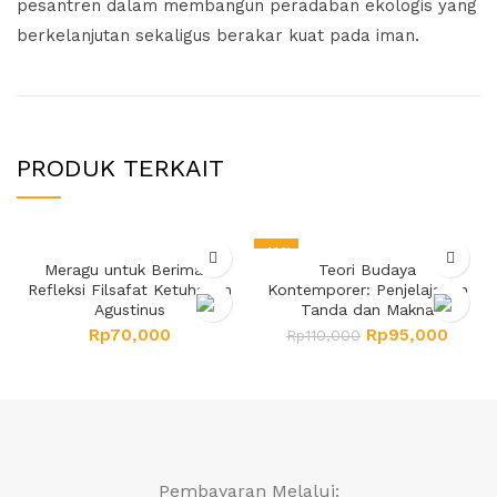
pesantren dalam membangun peradaban ekologis yang
berkelanjutan sekaligus berakar kuat pada iman.
PRODUK TERKAIT
-14%
Meragu untuk Beriman:
Teori Budaya
Refleksi Filsafat Ketuhanan
Kontemporer: Penjelajahan
Agustinus
Tanda dan Makna
Rp
70,000
Rp
95,000
Rp
110,000
Pembayaran Melalui: