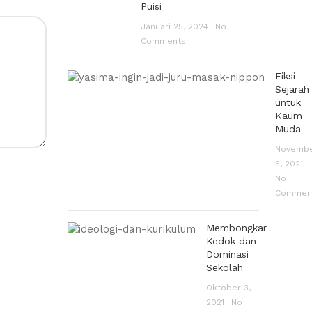
Puisi
Januari 25, 2024
No
Comments
Fiksi
Sejarah
untuk
Kaum
Muda
Novemb
5, 2021
No
Commen
Membongkar
Kedok dan
Dominasi
Sekolah
Oktober 3,
2021
No