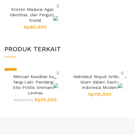
Kristen Madura: Agama,
Identitas, dan Pergulatan
Sosial
Rp
85,000
PRODUK TERKAIT
-15%
Mencari Keadilan bagi
Wahdatul Wujud: Artikulasi
Yang-Lain: Pandangan
Islam dalam Sastra
Etis-Politis Emmanuel
Indonesia Modern
Levinas
Rp
110,000
Rp
55,000
Rp
65,000