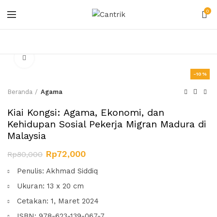
0
Click to enlarge
-10%
Beranda
Agama
Kiai Kongsi: Agama, Ekonomi, dan
Kehidupan Sosial Pekerja Migran Madura di
Malaysia
Rp
72,000
Rp
80,000
Penulis: Akhmad Siddiq
Ukuran: 13 x 20 cm
Cetakan: 1, Maret 2024
ISBN: 978-623-139-067-7