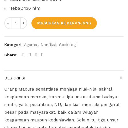
Tebal: 136 hlm
Jumlah
MASUKKAN KE KERANJANG
Kategori:
Agama
,
Nonfiksi
,
Sosiologi
Share
DESKRIPSI
Orang Madura senantiasa menjaga nilai-nilai sakral
keagamaan mereka, karena tiga unsur utama budaya
santri, yaitu pesantren, NU, dan kiai, memiliki pengaruh
besar pada masyarakat, baik dalam wilayah
keagamaan maupun keduniawian. Selain itu, tiga unsur
utama budaya santri tersebut membentuk jaringan