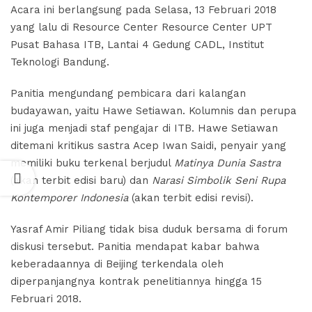
Acara ini berlangsung pada Selasa, 13 Februari 2018
Fiksi
yang lalu di Resource Center Resource Center UPT
Sejarah
Pusat Bahasa ITB, Lantai 4 Gedung CADL, Institut
untuk
Teknologi Bandung.
Kaum
Muda
Panitia mengundang pembicara dari kalangan
November
budayawan, yaitu Hawe Setiawan. Kolumnis dan perupa
5, 2021
No
ini juga menjadi staf pengajar di ITB. Hawe Setiawan
Comments
ditemani kritikus sastra Acep Iwan Saidi, penyair yang
memiliki buku terkenal berjudul
Matinya Dunia Sastra
ar
(akan terbit edisi baru) dan
Narasi Simbolik Seni Rupa
n
Kontemporer Indonesia
(akan terbit edisi revisi).
Yasraf Amir Piliang tidak bisa duduk bersama di forum
diskusi tersebut. Panitia mendapat kabar bahwa
keberadaannya di Beijing terkendala oleh
diperpanjangnya kontrak penelitiannya hingga 15
Februari 2018.