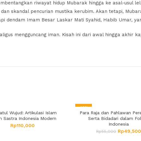
 membentangkan riwayat hidup Mubarak hingga ke asal-usul le
 dan skandal pencurian mustika kerubim. Akan tetapi, Mub
pi dendam Imam Besar Laskar Mati Syahid, Habib Umar, ya
ekaligus mengguncang iman. Kisah ini dari awal hingga akhir
-10%
tul Wujud: Artikulasi Islam
Para Raja dan Pahlawan Pe
m Sastra Indonesia Modern
Serta Bidadari dalam Fol
Indonesia
Rp
110,000
Rp
49,50
Rp
55,000