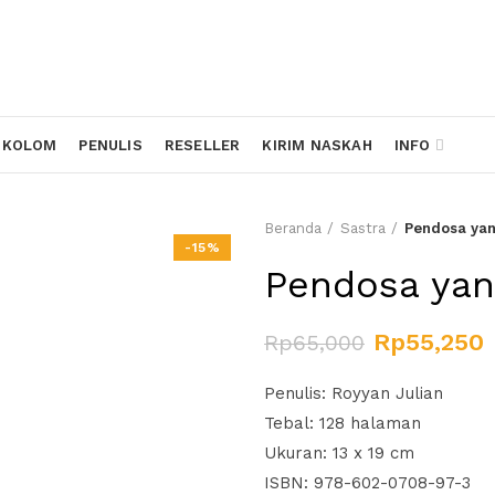
KOLOM
PENULIS
RESELLER
KIRIM NASKAH
INFO
Beranda
Sastra
Pendosa yan
-15%
Pendosa yan
Rp
55,250
Rp
65,000
Penulis: Royyan Julian
Tebal: 128 halaman
Ukuran: 13 x 19 cm
ISBN: 978-602-0708-97-3