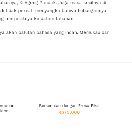
luhurnya, Ki Ageng Pandak. Juga masa kecilnya di
arak tidak pernah menyangka bahwa hubungannya
ng menjeratnya ke dalam tahanan.
 kaya akan balutan bahasa yang indah. Memukau dan
rempuan,
Berkenalan dengan Prosa Fiksi
klor
Rp
75,000
0