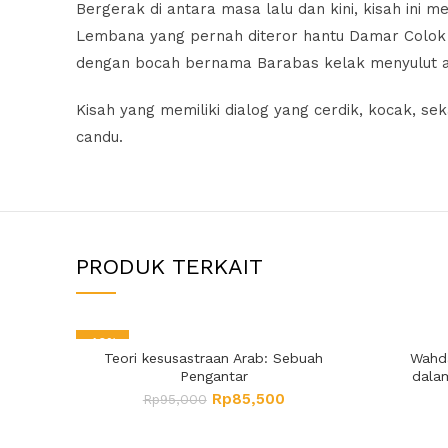
Bergerak di antara masa lalu dan kini, kisah ini
Lembana yang pernah diteror hantu Damar Colok
dengan bocah bernama Barabas kelak menyulut a
Kisah yang memiliki dialog yang cerdik, kocak, s
candu.
PRODUK TERKAIT
-10%
Teori kesusastraan Arab: Sebuah
Wahda
Pengantar
dala
Rp
85,500
Rp
95,000