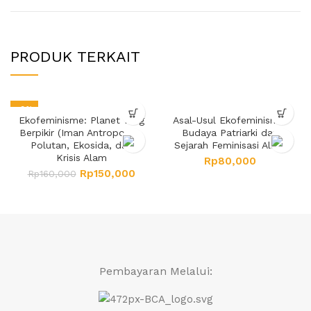
PRODUK TERKAIT
-6%
Ekofeminisme: Planet Yang
Asal-Usul Ekofeminisme:
HOT
Berpikir (Iman Antroposen,
Budaya Patriarki dan
Polutan, Ekosida, dan
Sejarah Feminisasi Alam
Krisis Alam
Rp
80,000
Rp
150,000
Rp
160,000
Pembayaran Melalui: