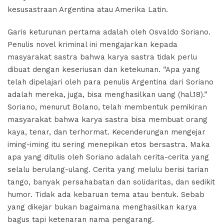
kesusastraan Argentina atau Amerika Latin.
Fiksi
Sejarah
Garis keturunan pertama adalah oleh Osvaldo Soriano.
untuk
Penulis novel kriminal ini mengajarkan kepada
Kaum
Muda
masyarakat sastra bahwa karya sastra tidak perlu
dibuat dengan keseriusan dan ketekunan. “Apa yang
November
5, 2021
telah dipelajari oleh para penulis Argentina dari Soriano
No
adalah mereka, juga, bisa menghasilkan uang (hal.18).”
Comments
Soriano, menurut Bolano, telah membentuk pemikiran
masyarakat bahwa karya sastra bisa membuat orang
ar
kaya, tenar, dan terhormat. Kecenderungan mengejar
n
iming-iming itu sering menepikan etos bersastra. Maka
apa yang ditulis oleh Soriano adalah cerita-cerita yang
selalu berulang-ulang. Cerita yang melulu berisi tarian
tango, banyak persahabatan dan solidaritas, dan sedikit
humor. Tidak ada kebaruan tema atau bentuk. Sebab
yang dikejar bukan bagaimana menghasilkan karya
bagus tapi ketenaran nama pengarang.