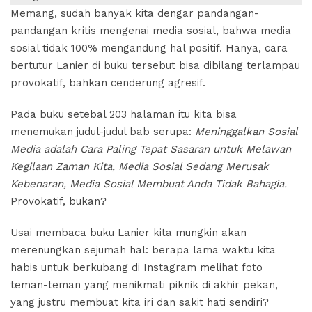
Memang, sudah banyak kita dengar pandangan-
Fiksi
pandangan kritis mengenai media sosial, bahwa media
Sejarah
sosial tidak 100% mengandung hal positif. Hanya, cara
untuk
Kaum
bertutur Lanier di buku tersebut bisa dibilang terlampau
Muda
provokatif, bahkan cenderung agresif.
November
5, 2021
Pada buku setebal 203 halaman itu kita bisa
No
menemukan judul-judul bab serupa:
Meninggalkan Sosial
Comments
Media adalah Cara Paling Tepat Sasaran untuk Melawan
Kegilaan Zaman Kita, Media Sosial Sedang Merusak
ar
Kebenaran, Media Sosial Membuat Anda Tidak Bahagia.
n
Provokatif, bukan?
Usai membaca buku Lanier kita mungkin akan
merenungkan sejumah hal: berapa lama waktu kita
habis untuk berkubang di Instagram melihat foto
teman-teman yang menikmati piknik di akhir pekan,
yang justru membuat kita iri dan sakit hati sendiri?